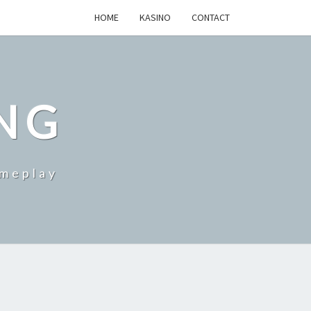
HOME
KASINO
CONTACT
NG
ameplay