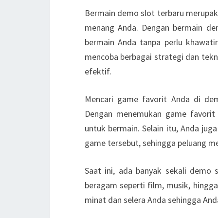
Bermain demo slot terbaru merupak
menang Anda. Dengan bermain de
bermain Anda tanpa perlu khawatir
mencoba berbagai strategi dan tekn
efektif.
Mencari game favorit Anda di dem
Dengan menemukan game favorit 
untuk bermain. Selain itu, Anda juga
game tersebut, sehingga peluang m
Saat ini, ada banyak sekali demo 
beragam seperti film, musik, hingg
minat dan selera Anda sehingga And