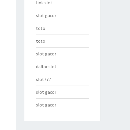
link slot
slot gacor
toto
toto
slot gacor
daftar slot
slot777
slot gacor
slot gacor