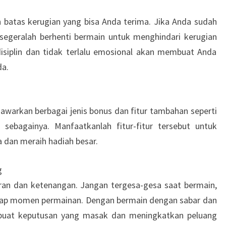
 batas kerugian yang bisa Anda terima. Jika Anda sudah
 segeralah berhenti bermain untuk menghindari kerugian
disiplin dan tidak terlalu emosional akan membuat Anda
da.
warkan berbagai jenis bonus dan fitur tambahan seperti
in sebagainya. Manfaatkanlah fitur-fitur tersebut untuk
dan meraih hadiah besar.
g
an dan ketenangan. Jangan tergesa-gesa saat bermain,
tiap momen permainan. Dengan bermain dengan sabar dan
mbuat keputusan yang masak dan meningkatkan peluang