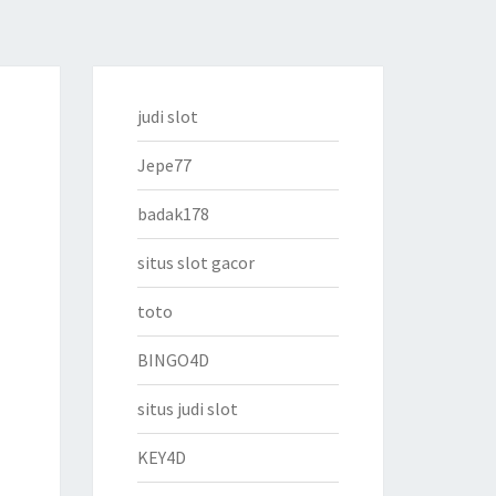
judi slot
Jepe77
badak178
situs slot gacor
toto
BINGO4D
situs judi slot
KEY4D