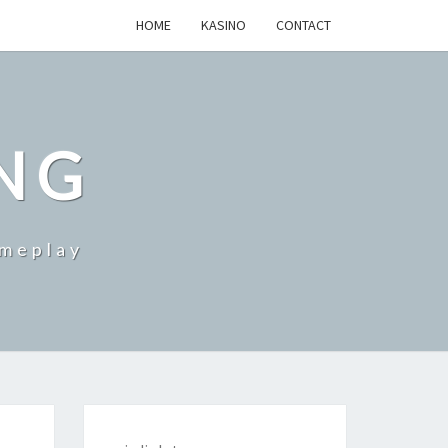
HOME
KASINO
CONTACT
NG
ameplay