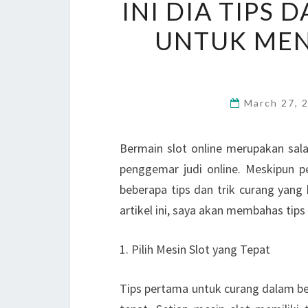
INI DIA TIPS
UNTUK MEN
March 27, 
Bermain slot online merupakan sal
penggemar judi online. Meskipun p
beberapa tips dan trik curang yan
artikel ini, saya akan membahas tips
1. Pilih Mesin Slot yang Tepat
Tips pertama untuk curang dalam be