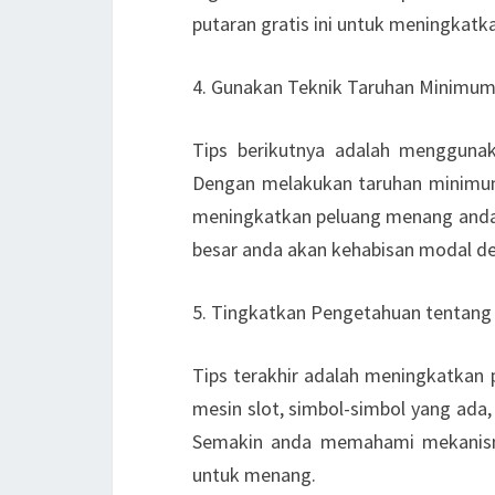
putaran gratis ini untuk meningkat
4. Gunakan Teknik Taruhan Minimu
Tips berikutnya adalah menggunak
Dengan melakukan taruhan minimu
meningkatkan peluang menang anda
besar anda akan kehabisan modal d
5. Tingkatkan Pengetahuan tentang 
Tips terakhir adalah meningkatkan p
mesin slot, simbol-simbol yang ada
Semakin anda memahami mekanisme
untuk menang.