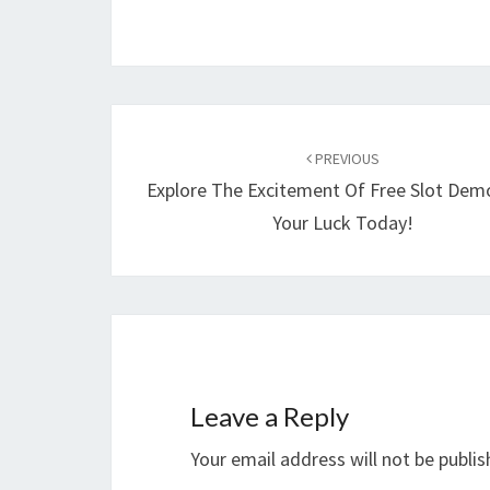
Post
navigation
PREVIOUS
Explore The Excitement Of Free Slot Demo
Your Luck Today!
Leave a Reply
Your email address will not be publis