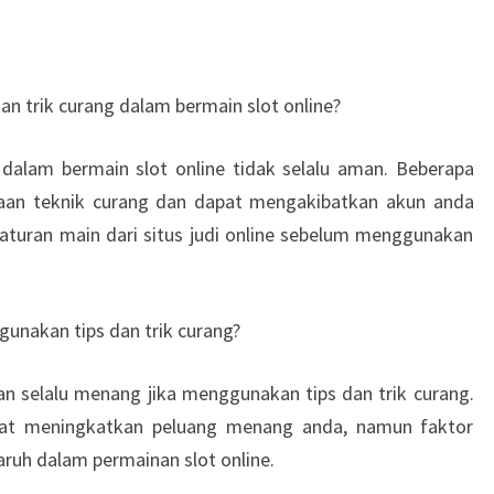
n trik curang dalam bermain slot online?
 dalam bermain slot online tidak selalu aman. Beberapa
naan teknik curang dan dapat mengakibatkan akun anda
aturan main dari situs judi online sebelum menggunakan
unakan tips dan trik curang?
n selalu menang jika menggunakan tips dan trik curang.
apat meningkatkan peluang menang anda, namun faktor
ruh dalam permainan slot online.