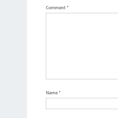
Comment
*
Name
*