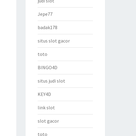
judi slot
Jepe77
badak178
situs slot gacor
toto
BINGO4D
situs judi slot
KEY4D
link slot
slot gacor
toto