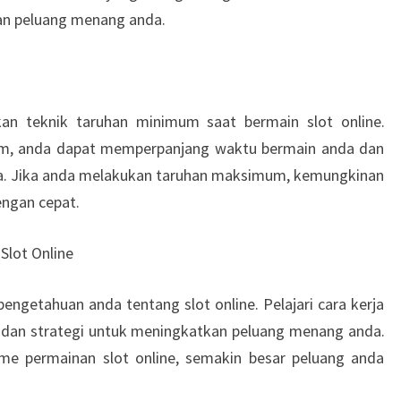
kan peluang menang anda.
m
an teknik taruhan minimum saat bermain slot online.
m, anda dapat memperpanjang waktu bermain anda dan
. Jika anda melakukan taruhan maksimum, kemungkinan
engan cepat.
Slot Online
engetahuan anda tentang slot online. Pelajari cara kerja
, dan strategi untuk meningkatkan peluang menang anda.
 permainan slot online, semakin besar peluang anda