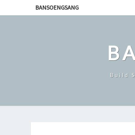
Skip
BANSOENGSANG
to
content
B
Build 